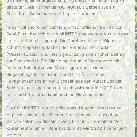
gleichzeitig die Energieversorgung des Dorfes nachhaltig zu
gestalten. Alle Partner der OG MUNTER werden auch in
Zukunft die Gemeinde tatkräftig unterstützen.
In der Vulkaneifel auf dem landwirtschaftlichen Betrieb von
René Blum, hat sich durch MUNTER eine weitere Kultur in das
Landschaftsbild eingefügt. Die Durchwachsende Silphie
schützt einige Hangflächen des Betriebes vor starker
(Wasser-)Erosion und liefert gleichzeitig einen hohen Beitrag
zur Biodiversität. Die Silphie muss nun im Wettbewerb mit
anderen Substraten wie Mais zeigen was sie in der
Biogasanlage leisten kann. Zusätzlich fördert eine
Kavitationsanlage an der Biogasanlage den Aufschluss der
Substrate und spart so vermutlich zwischen 10 – 20 Prozent
an Inputstoffen und damit auch an Nutzfläche ein.
Die OG MUNTER ist sich einig, dass die guten Ansätze und
Ergebnisse in anschließenden Projekten weiter ausgebaut
werden sollen. Zu diesem Zweck konnte die Projektlaufzeit
kostenneutral um ein Jahr (bis zum 31. März 2021) verlängert
werden.